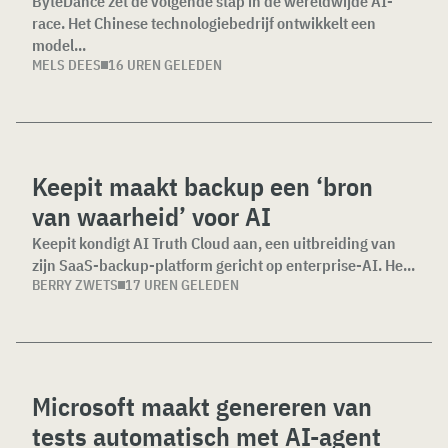
ByteDance zet de volgende stap in de wereldwijde AI-
race. Het Chinese technologiebedrijf ontwikkelt een
model...
MELS DEES
16 UREN GELEDEN
Keepit maakt backup een ‘bron
van waarheid’ voor AI
Keepit kondigt AI Truth Cloud aan, een uitbreiding van
zijn SaaS-backup-platform gericht op enterprise-AI. He...
BERRY ZWETS
17 UREN GELEDEN
Microsoft maakt genereren van
tests automatisch met AI-agent