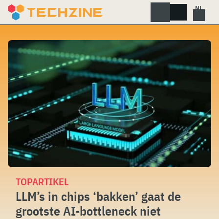
Skip
to
content
TOPARTIKEL
LLM’s in chips ‘bakken’ gaat de
grootste AI-bottleneck niet